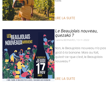
faire.
LIRE LA SUITE
Le Beaujolais nouveau,
quezako ?
Camille BERNARD
13-11-2022
Non, le Beaujolais nouveau n’a pas
goût à la banane. Mais au fait,
qu’est-ce-que c’est, le Beaujolais
nouveau ?
LIRE LA SUITE